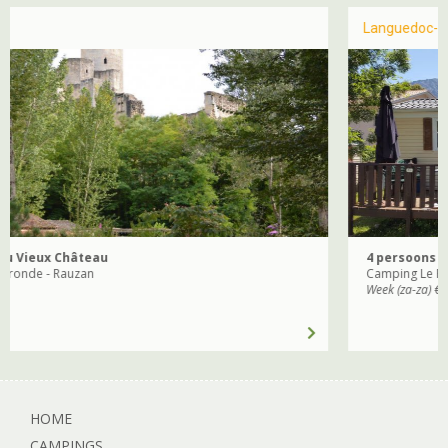
Languedoc-Roussillon
4 persoons (sta)caravan
Camping Le Rotja - Frankrijk - Languedoc-
Week (za-za) € 650,00
HOME
CAMPINGS