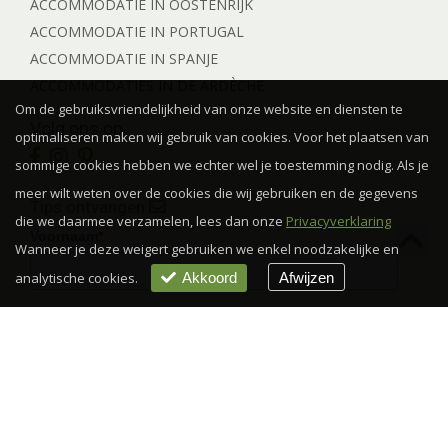
ACCOMMODATIE IN OOSTENRIJK
ACCOMMODATIE IN PORTUGAL
ACCOMMODATIE IN SPANJE
ACCOMMODATIES IN DE ARDÈCHE
Om de gebruiksvriendelijkheid van onze website en diensten te
Volg ons op
optimaliseren maken wij gebruik van cookies. Voor het plaatsen van
sommige cookies hebben we echter wel je toestemming nodig. Als je
meer wilt weten over de cookies die wij gebruiken en de gegevens
Tips ontvangen
die we daarmee verzamelen, lees dan onze
Privacyverklaring
Voornaam
*
Wanneer je deze weigert gebruiken we enkel noodzakelijke en
analytische cookies.
Akkoord
Afwijzen
E-mail
*
Ja, ik ontvang graag de Tips & Inspiratie
*