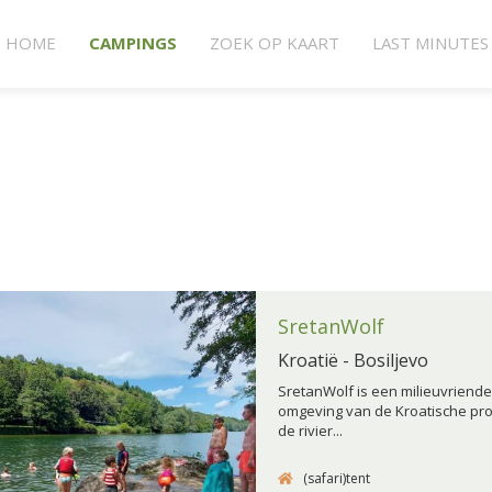
HOME
CAMPINGS
ZOEK OP KAART
LAST MINUTES
SretanWolf
Kroatië - Bosiljevo
SretanWolf is een milieuvriende
omgeving van de Kroatische prov
de rivier...
(safari)tent