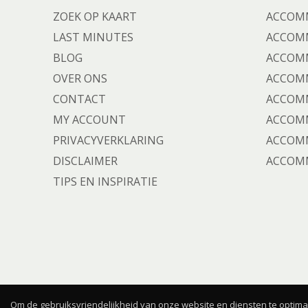
ZOEK OP KAART
ACCOMM
LAST MINUTES
ACCOMM
BLOG
ACCOMM
OVER ONS
ACCOMM
CONTACT
ACCOMM
MY ACCOUNT
ACCOMM
PRIVACYVERKLARING
ACCOMM
DISCLAIMER
ACCOMM
TIPS EN INSPIRATIE
Om de gebruiksvriendelijkheid van onze website en diensten te optimal