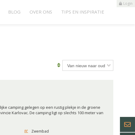
Login
BLOG
OVER ONS
TIPS EN INSPIRATIE
lijke camping gelegen op een rustig plekje in de groene
incie Karlovac. De camping ligt op slechts 100 meter van
Zwembad