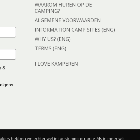
WAAROM HUREN OP DE
CAMPING?
ALGEMENE VOORWAARDEN
INFORMATION CAMP SITES (ENG)
WHY US? (ENG)
TERMS (ENG)
I LOVE KAMPEREN
s &
volgens
kies hebben we echter wel je toestemming nodig. Als je meer wilt