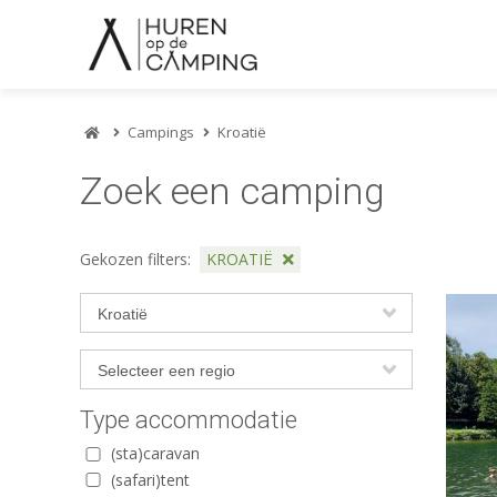
Campings
Kroatië
Zoek een camping
Gekozen filters:
KROATIË
Type accommodatie
(sta)caravan
(safari)tent