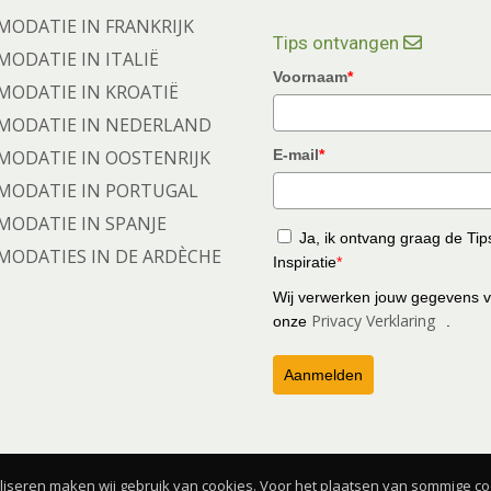
ODATIE IN FRANKRIJK
Tips ontvangen
ODATIE IN ITALIË
Voornaam
*
ODATIE IN KROATIË
ODATIE IN NEDERLAND
ODATIE IN OOSTENRIJK
E-mail
*
ODATIE IN PORTUGAL
ODATIE IN SPANJE
Ja, ik ontvang graag de Tip
ODATIES IN DE ARDÈCHE
Inspiratie
*
Wij verwerken jouw gegevens 
Privacy Verklaring
onze
.
Aanmelden
iseren maken wij gebruik van cookies. Voor het plaatsen van sommige coo