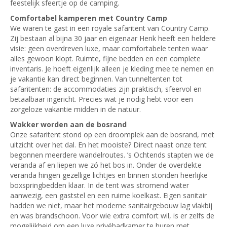
feestelijk sfeertje op de camping.
Comfortabel kamperen met Country Camp
We waren te gast in een royale safaritent van Country Camp.
Zij bestaan al bijna 30 jaar en eigenaar Henk heeft een heldere
visie: geen overdreven luxe, maar comfortabele tenten waar
alles gewoon klopt. Ruimte, fijne bedden en een complete
inventaris. Je hoeft eigenlijk alleen je kleding mee te nemen en
je vakantie kan direct beginnen. Van tunneltenten tot
safaritenten: de accommodaties zijn praktisch, sfeervol en
betaalbaar ingericht. Precies wat je nodig hebt voor een
zorgeloze vakantie midden in de natuur.
Wakker worden aan de bosrand
Onze safaritent stond op een droomplek aan de bosrand, met
uitzicht over het dal. En het mooiste? Direct naast onze tent
begonnen meerdere wandelroutes. ’s Ochtends stapten we de
veranda af en liepen we zó het bos in. Onder de overdekte
veranda hingen gezellige lichtjes en binnen stonden heerlijke
boxspringbedden klaar. In de tent was stromend water
aanwezig, een gaststel en een ruime koelkast. Eigen sanitair
hadden we niet, maar het moderne sanitairgebouw lag vlakbij
en was brandschoon. Voor wie extra comfort wil, is er zelfs de
mogelijkheid om een luxe privébadkamer te huren met