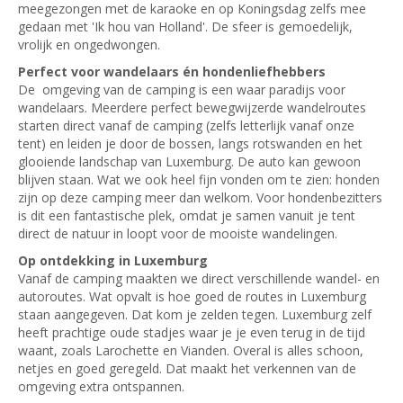
meegezongen met de karaoke en op Koningsdag zelfs mee
gedaan met 'Ik hou van Holland'. De sfeer is gemoedelijk,
vrolijk en ongedwongen.
Perfect voor wandelaars én hondenliefhebbers
De omgeving van de camping is een waar paradijs voor
wandelaars. Meerdere perfect bewegwijzerde wandelroutes
starten direct vanaf de camping (zelfs letterlijk vanaf onze
tent) en leiden je door de bossen, langs rotswanden en het
glooiende landschap van Luxemburg. De auto kan gewoon
blijven staan. Wat we ook heel fijn vonden om te zien: honden
zijn op deze camping meer dan welkom. Voor hondenbezitters
is dit een fantastische plek, omdat je samen vanuit je tent
direct de natuur in loopt voor de mooiste wandelingen.
Op ontdekking in Luxemburg
Vanaf de camping maakten we direct verschillende wandel- en
autoroutes. Wat opvalt is hoe goed de routes in Luxemburg
staan aangegeven. Dat kom je zelden tegen. Luxemburg zelf
heeft prachtige oude stadjes waar je je even terug in de tijd
waant, zoals Larochette en Vianden. Overal is alles schoon,
netjes en goed geregeld. Dat maakt het verkennen van de
omgeving extra ontspannen.