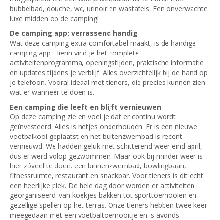
bubbelbad, douche, wc, urinoir en wastafels. Een onverwachte
luxe midden op de camping!
De camping app: verrassend handig
Wat deze camping extra comfortabel maakt, is de handige
camping app. Hierin vind je het complete
activiteitenprogramma, openingstijden, praktische informatie
en updates tijdens je verblijf. Alles overzichtelijk bij de hand op
je telefoon. Vooral ideaal met tieners, die precies kunnen zien
wat er wanneer te doen is.
Een camping die leeft en blijft vernieuwen
Op deze camping zie en voel je dat er continu wordt
geïnvesteerd. Alles is netjes onderhouden. Er is een nieuwe
voetbalkooi geplaatst en het buitenzwembad is recent
vernieuwd. We hadden geluk met schitterend weer eind april,
dus er werd volop gezwommen. Maar ook bij minder weer is
hier zóveel te doen: een binnenzwembad, bowlingbaan,
fitnessruimte, restaurant en snackbar. Voor tieners is dit echt
een heerlijke plek. De hele dag door worden er activiteiten
georganiseerd: van koekjes bakken tot sporttoernooien en
gezellige spellen op het terras. Onze tieners hebben twee keer
meegedaan met een voetbaltoernooitje en 's avonds