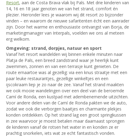
Resort
, aan de Costa Brava vlak bij Pals. Met drie kinderen van
14, 16 en 18 jaar genoten we van het strand, comfort én
plezier. Hieronder lees je waarom wij dit resort zo bijzonder
vinden – en waarom de nieuwe safaritenten écht een aanrader
zijn. Door het warme en enthousiaste ontvangst van Borja, de
marketingmanager van Interpals, voelden we ons al meteen
erg welkom.
Omgeving: strand, dorpjes, natuur en sport
Vanaf het resort wandelden wij binnen enkele minuten naar
Platja de Pals, een breed zandstrand waar je heerlijk kunt
zwemmen, zonnen en van een terrasje kunt genieten. De
route ernaartoe was al gezellig: via een knus straatje met een
paar leuke restaurantjes, gezellige winkeltjes en een
ijscokraam liep je zo naar de zee. Vanaf het strand maakten
we ook mooie wandelingen over een deel van de beroemde
Camí de Ronda, een kustpad met adembenemende uitzichten.
Voor andere delen van de Camí de Ronda pakten we de auto,
zodat we ook die verborgen baaitjes en charmante plekjes
konden ontdekken. Op het strand lag een groot springkussen
in zee waarvoor je moest betalen maar daarnaast sprongen
de kinderen vanaf de rotsen het water in en konden ze er
prachtig snorkelen, iets wat ze echt fantastisch vonden.