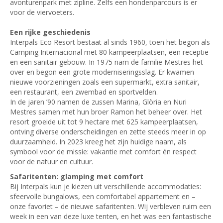
avonturenpark met zipline. Zelfs een hondenparcours is er
voor de viervoeters.
Een rijke geschiedenis
Interpals Eco Resort bestaat al sinds 1960, toen het begon als
Camping Internacional met 80 kampeerplaatsen, een receptie
en een sanitair gebouw. In 1975 nam de familie Mestres het
over en begon een grote moderniseringsslag. Er kwamen
nieuwe voorzieningen zoals een supermarkt, extra sanitair,
een restaurant, een zwembad en sportvelden.
In de jaren ’90 namen de zussen Marina, Glòria en Nuri
Mestres samen met hun broer Ramon het beheer over. Het
resort groeide uit tot 9 hectare met 625 kampeerplaatsen,
ontving diverse onderscheidingen en zette steeds meer in op
duurzaamheid. In 2023 kreeg het zijn huidige naam, als
symbool voor de missie: vakantie met comfort én respect
voor de natuur en cultuur.
Safaritenten: glamping met comfort
Bij Interpals kun je kiezen uit verschillende accommodaties:
sfeervolle bungalows, een comfortabel appartement en –
onze favoriet – de nieuwe safaritenten. Wij verbleven ruim een
week in een van deze luxe tenten, en het was een fantastische