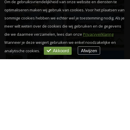
Om de gebruiksvriendelijkheid van onze website en diensten te
optimaliseren maken wij gebruik van cookies. Voor het plaatsen van
sommige cookies hebben we echter wel je toestemming nodig. Als je
meer wilt weten over de cookies die wij gebruiken en de gegevens
die we daarmee verzamelen, lees dan onze
Privacyverklaring
Wanneer je deze weigert gebruiken we enkel noodzakelijke en
analytische cookies.
Akkoord
Afwijzen