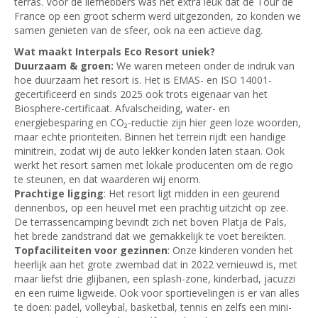
terras. Voor de liefhebbers was het extra leuk dat de Tour de
France op een groot scherm werd uitgezonden, zo konden we
samen genieten van de sfeer, ook na een actieve dag.
Wat maakt Interpals Eco Resort uniek?
Duurzaam & groen:
We waren meteen onder de indruk van
hoe duurzaam het resort is. Het is EMAS- en ISO 14001-
gecertificeerd en sinds 2025 ook trots eigenaar van het
Biosphere-certificaat. Afvalscheiding, water- en
energiebesparing en CO₂-reductie zijn hier geen loze woorden,
maar echte prioriteiten. Binnen het terrein rijdt een handige
minitrein, zodat wij de auto lekker konden laten staan. Ook
werkt het resort samen met lokale producenten om de regio
te steunen, en dat waarderen wij enorm.
Prachtige ligging
: Het resort ligt midden in een geurend
dennenbos, op een heuvel met een prachtig uitzicht op zee.
De terrassencamping bevindt zich net boven Platja de Pals,
het brede zandstrand dat we gemakkelijk te voet bereikten.
Topfaciliteiten voor gezinnen
: Onze kinderen vonden het
heerlijk aan het grote zwembad dat in 2022 vernieuwd is, met
maar liefst drie glijbanen, een splash-zone, kinderbad, jacuzzi
en een ruime ligweide. Ook voor sportievelingen is er van alles
te doen: padel, volleybal, basketbal, tennis en zelfs een mini-