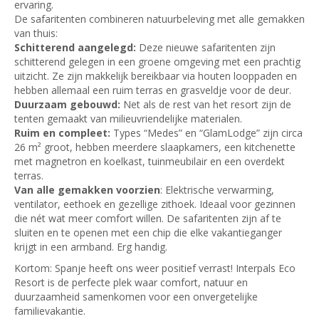
ervaring.
De safaritenten combineren natuurbeleving met alle gemakken
van thuis:
Schitterend aangelegd:
Deze nieuwe safaritenten zijn
schitterend gelegen in een groene omgeving met een prachtig
uitzicht. Ze zijn makkelijk bereikbaar via houten looppaden en
hebben allemaal een ruim terras en grasveldje voor de deur.
Duurzaam gebouwd:
Net als de rest van het resort zijn de
tenten gemaakt van milieuvriendelijke materialen.
Ruim en compleet:
Types “Medes” en “GlamLodge” zijn circa
26 m² groot, hebben meerdere slaapkamers, een kitchenette
met magnetron en koelkast, tuinmeubilair en een overdekt
terras.
Van alle gemakken voorzien
: Elektrische verwarming,
ventilator, eethoek en gezellige zithoek. Ideaal voor gezinnen
die nét wat meer comfort willen. De safaritenten zijn af te
sluiten en te openen met een chip die elke vakantieganger
krijgt in een armband. Erg handig.
Kortom: Spanje heeft ons weer positief verrast! Interpals Eco
Resort is de perfecte plek waar comfort, natuur en
duurzaamheid samenkomen voor een onvergetelijke
familievakantie.