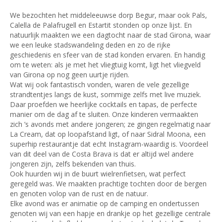
We bezochten het middeleeuwse dorp Begur, maar ook Pals,
Calella de Palafrugell en Estartit stonden op onze lijst. En
natuurlijk maakten we een dagtocht naar de stad Girona, waar
we een leuke stadswandeling deden en zo de rijke
geschiedenis en sfeer van de stad konden ervaren. En handig
om te weten: als je met het vliegtuig komt, ligt het vliegveld
van Girona op nog geen uurtje rijden.
Wat wij ook fantastisch vonden, waren de vele gezellige
strandtentjes langs de kust, sommige zelfs met live muziek.
Daar proefden we heerlijke cocktails en tapas, de perfecte
manier om de dag af te sluiten. Onze kinderen vermaakten
zich ’s avonds met andere jongeren; ze gingen regelmatig naar
La Cream, dat op loopafstand ligt, of naar Sidral Moona, een
superhip restaurantje dat echt Instagram-waardig is. Voordeel
van dit deel van de Costa Brava is dat er altijd wel andere
jongeren zijn, zelfs bekenden van thuis.
Ook huurden wij in de buurt wielrenfietsen, wat perfect
geregeld was. We maakten prachtige tochten door de bergen
en genoten volop van de rust en de natuur.
Elke avond was er animatie op de camping en ondertussen
genoten wij van een hapje en drankje op het gezellige centrale